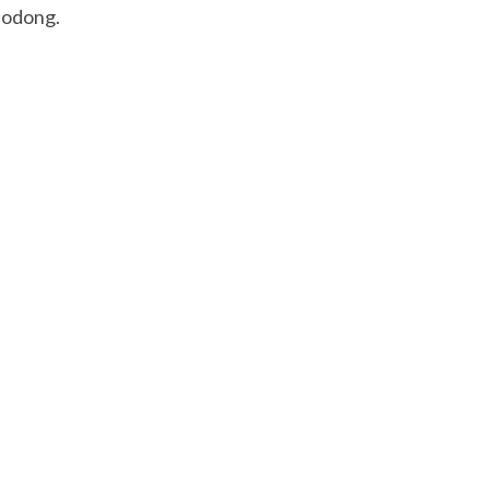
bodong.