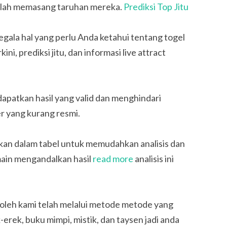
telah memasang taruhan mereka.
Prediksi Top Jitu
egala hal yang perlu Anda ketahui tentang togel
ni, prediksi jitu, dan informasi live attract
patkan hasil yang valid dan menghindari
er yang kurang resmi.
kan dalam tabel untuk memudahkan analisis dan
main mengandalkan hasil
read more
analisis ini
 oleh kami telah melalui metode metode yang
-erek, buku mimpi, mistik, dan taysen jadi anda