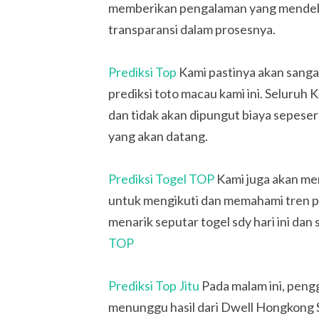
memberikan pengalaman yang mendeba
transparansi dalam prosesnya.
Prediksi Top
Kami pastinya akan sangat
prediksi toto macau kami ini. Seluruh 
dan tidak akan dipungut biaya sepeserpu
yang akan datang.
Prediksi Togel TOP
Kami juga akan me
untuk mengikuti dan memahami tren pe
menarik seputar togel sdy hari ini da
TOP
Prediksi Top Jitu
Pada malam ini, peng
menunggu hasil dari Dwell Hongkong Sw