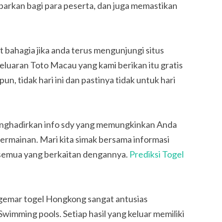
rkan bagi para peserta, dan juga memastikan
 bahagia jika anda terus mengunjungi situs
Keluaran Toto Macau yang kami berikan itu gratis
n, tidak hari ini dan pastinya tidak untuk hari
nghadirkan info sdy yang memungkinkan Anda
rmainan. Mari kita simak bersama informasi
n semua yang berkaitan dengannya.
Prediksi Togel
gemar togel Hongkong sangat antusias
imming pools. Setiap hasil yang keluar memiliki