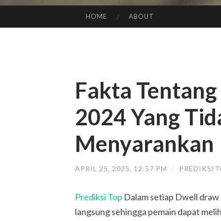
HOME
ABOUT
SKIP TO CONTENT
Fakta Tentang 
2024 Yang Tid
Menyarankan
APRIL 25, 2025, 12:57 PM
/
PREDIKSI
Prediksi Top
Dalam setiap Dwell draw 
langsung sehingga pemain dapat meliha